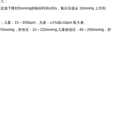
1℃；
值下降到5mmHg的响应时间≤60s，氧分压值从 16mmHg 上升到
；儿童：15～350bpm，允差：±1%或±1bpm 取大者。
0mmHg，舒张压：10～220mmHg;儿童收缩压：40～200mmHg，舒