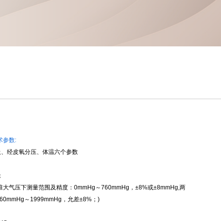
术参数:
吸、经皮氧分压、体温六个参数
；
标准大气压下测量范围及精度：0mmHg～760mmHg，±8%或±8mmHg,两
mmHg～1999mmHg，允差±8%；)